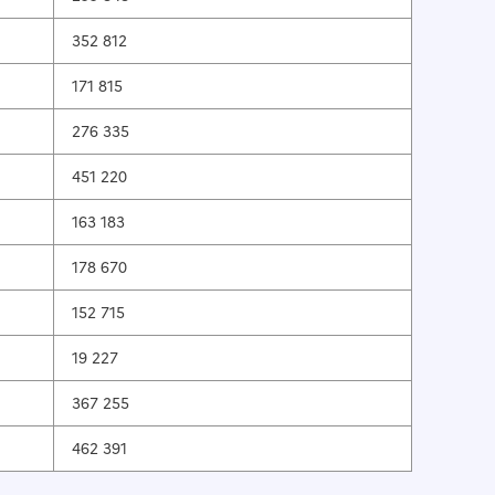
352 812
171 815
276 335
451 220
163 183
178 670
152 715
19 227
367 255
462 391