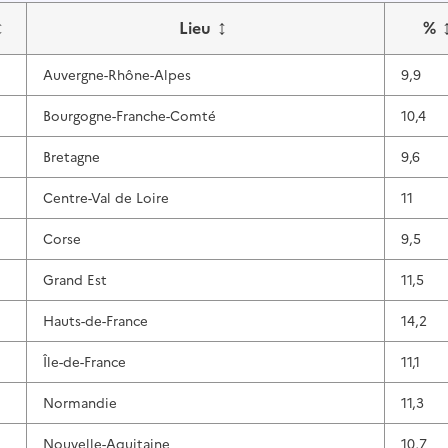
↕
↕
Lieu
%
Auvergne-Rhône-Alpes
9,9
Bourgogne-Franche-Comté
10,4
Bretagne
9,6
Centre-Val de Loire
11
Corse
9,5
Grand Est
11,5
Hauts-de-France
14,2
Île-de-France
11,1
Normandie
11,3
Nouvelle-Aquitaine
10,7