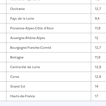
Occitanie
12,7
Pays de la Loire
9,4
Provence-Alpes-Côte d'Azur
11,8
Auvergne-Rhône-Alpes
12
Bourgogne-Franche-Comté
12,7
Bretagne
11,9
Centre-Val de Loire
12,9
Corse
12,9
Grand Est
14
Hauts-de-France
17