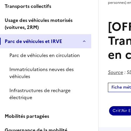
personnes) en 
Transports collectifs
Usage des véhicules motorisés
[OFF
(voitures, 2RM)
Tra
Parc de véhicules et IRVE
en c
Parc de véhicules en circulation
Immatriculations neuves des
Source
:
SD
véhicules
Fiche mé
Infrastructures de recharge
électrique
Crit'Air E
Mobilités partagées
Gouvernance de la mobilité