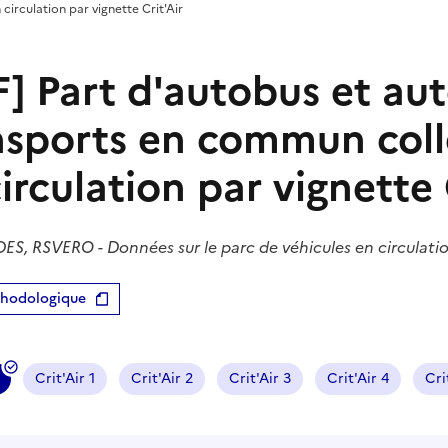
circulation par vignette Crit'Air
] Part d'autobus et aut
nsports en commun coll
irculation par vignette 
ES, RSVERO - Données sur le parc de véhicules en circulati
thodologique
Crit'Air 1
Crit'Air 2
Crit'Air 3
Crit'Air 4
Cri