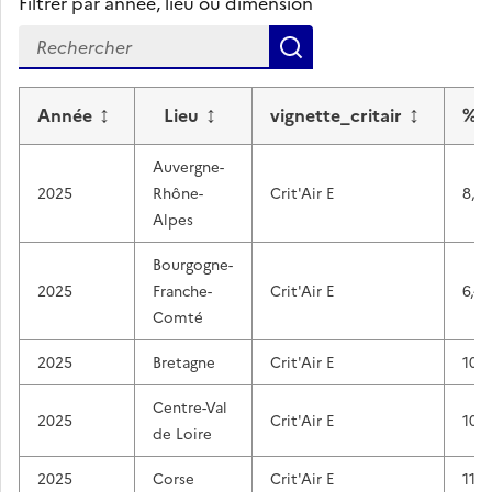
Filtrer par année, lieu ou dimension
Rechercher
↕
↕
↕
Année
Lieu
vignette_critair
%
Auvergne-
2025
Rhône-
Crit'Air E
8,9
Alpes
Bourgogne-
2025
Franche-
Crit'Air E
6,4
Comté
2025
Bretagne
Crit'Air E
10,4
Centre-Val
2025
Crit'Air E
10,6
de Loire
2025
Corse
Crit'Air E
11,1