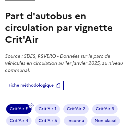
Part d'autobus en
circulation par vignette
Crit'Air
Source
:
SDES, RSVERO - Données sur le parc de
véhicules en circulation au 1er janvier 2025, au niveau
communal.
Fiche méthodologique
Crit'Air E
Crit'Air 1
Crit'Air 2
Crit'Air 3
Crit'Air 4
Crit'Air 5
Inconnu
Non classé