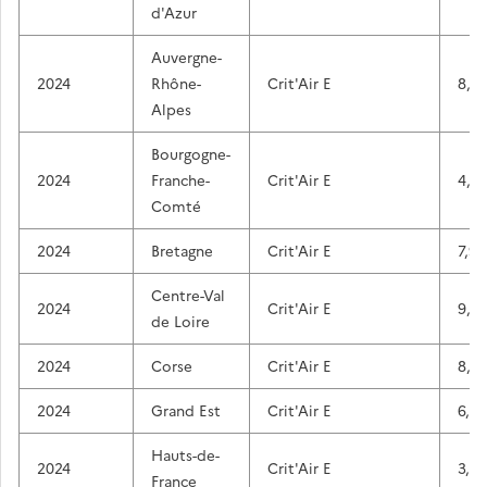
d'Azur
Auvergne-
2024
Rhône-
Crit'Air E
8,5
Alpes
Bourgogne-
2024
Franche-
Crit'Air E
4,5
Comté
2024
Bretagne
Crit'Air E
7,9
Centre-Val
2024
Crit'Air E
9,2
de Loire
2024
Corse
Crit'Air E
8,9
2024
Grand Est
Crit'Air E
6,9
Hauts-de-
2024
Crit'Air E
3,8
France