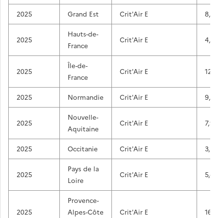
2025
Grand Est
Crit'Air E
8,2
Hauts-de-
2025
Crit'Air E
4,4
France
Île-de-
2025
Crit'Air E
12,9
France
2025
Normandie
Crit'Air E
9,3
Nouvelle-
2025
Crit'Air E
7,9
Aquitaine
2025
Occitanie
Crit'Air E
3,8
Pays de la
2025
Crit'Air E
5,4
Loire
Provence-
2025
Alpes-Côte
Crit'Air E
16,3