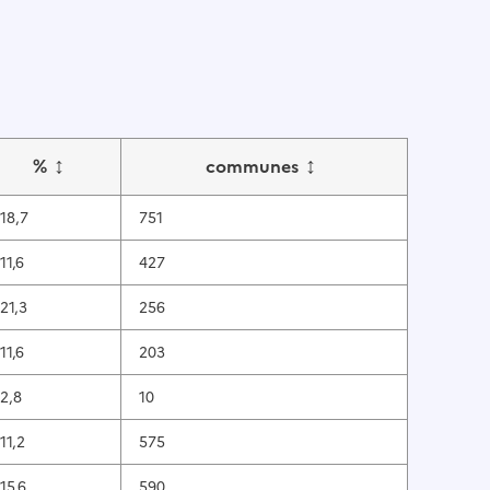
↕
↕
%
communes
18,7
751
11,6
427
21,3
256
11,6
203
2,8
10
11,2
575
15,6
590