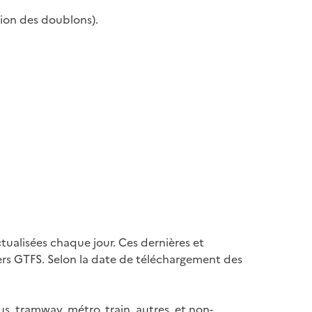
sion des doublons).
tualisées chaque jour. Ces dernières et
hiers GTFS. Selon la date de téléchargement des
, tramway, métro, train, autres, et non-