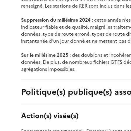
renseigné. Les stations de RER sont inclus dans l
Suppression du millésime 2024
: cette année n’e
indicateur fiable et de qualité, malgré les trai
données, type de route erroné, types de route d
instantanée d’un jour donné et ne mettent pas d’hi
Sur le millésime 2025
: des doublons et incohéren
données. De plus, de nombreux fichiers GTFS décr
agrégations impossibles.
Politique(s) publique(s) asso
Action(s) visée(s)
Encourager le report modal - Favoriser l’usage des