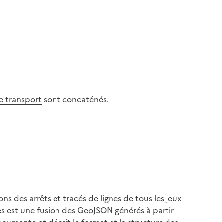
e transport
sont concaténés.
s des arrêts et tracés de lignes de tous les jeux
s est une fusion des GeoJSON générés à partir
cumente et décrit le format et la structure des