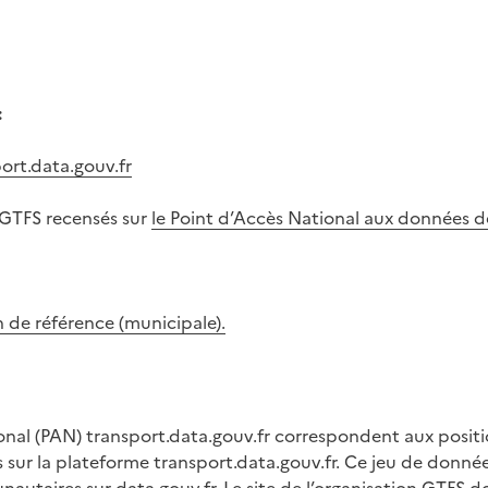
:
ort.data.gouv.fr
 GTFS recensés sur
le Point d’Accès National aux données d
 de référence (municipale).
onal (PAN) transport.data.gouv.fr correspondent aux position
ur la plateforme transport.data.gouv.fr. Ce jeu de donnée
autaires sur data.gouv.fr. Le site de l’organisation GTFS
do