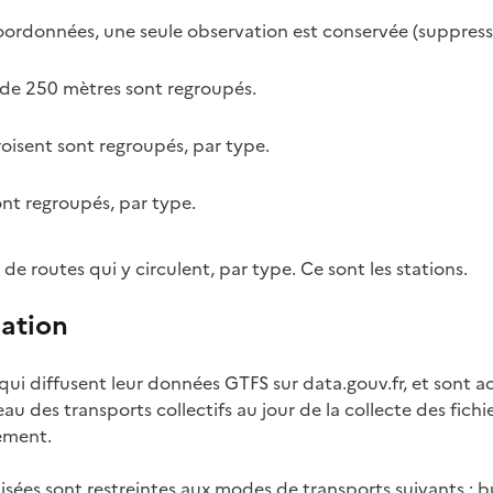
coordonnées, une seule observation est conservée (suppres
n de 250 mètres sont regroupés.
oisent sont regroupés, par type.
ont regroupés, par type.
e routes qui y circulent, par type. Ce sont les stations.
sation
ui diffusent leur données GTFS sur data.gouv.fr, et sont ac
au des transports collectifs au jour de la collecte des fic
ement.
ées sont restreintes aux modes de transports suivants : bus