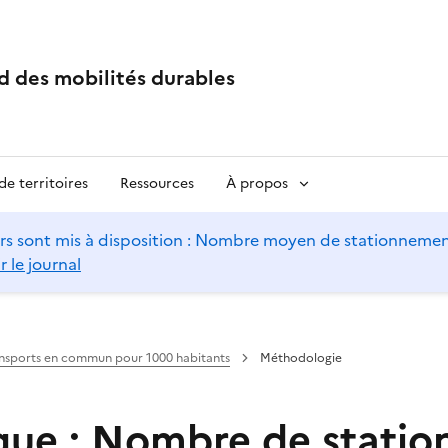
d des mobilités durables
e territoires
Ressources
À propos
s sont mis à disposition : Nombre moyen de stationnements 
r le journal
ansports en commun pour 1000 habitants
Méthodologie
ue : Nombre de station