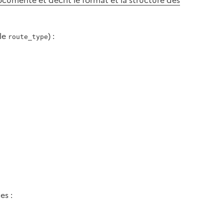
ble
) :
route_type
es :