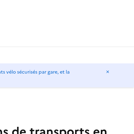
vélo sécurisés par gare, et la
Masquer l
s de transports en